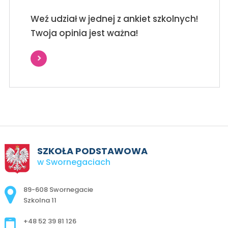
Weź udział w jednej z ankiet szkolnych!
Twoja opinia jest ważna!
SZKOŁA PODSTAWOWA
w Swornegaciach
Adres pocztowy:
89-608 Swornegacie
Szkolna 11
+48 52 39 81 126