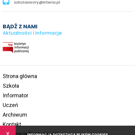
szkolaswory@interia.pl
BĄDŹ Z NAMI
Aktualności i informacje
Strona główna
Szkoła
Informator
Uczeń
Archiwum
Kontakt
x
Deklaracja Dostępności