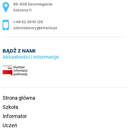
Adres pocztowy:
89-608 Swornegacie
Szkolna 11
+48 52 39 81 126
szkolaswory@interia.pl
BĄDŹ Z NAMI
Aktualności i informacje
Strona główna
Szkoła
Informator
Uczeń