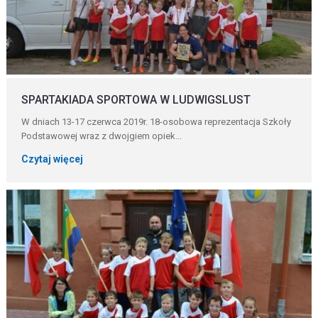
SPARTAKIADA SPORTOWA W LUDWIGSLUST
W dniach 13-17 czerwca 2019r. 18-osobowa reprezentacja Szkoły
Podstawowej wraz z dwojgiem opiek...
Czytaj więcej