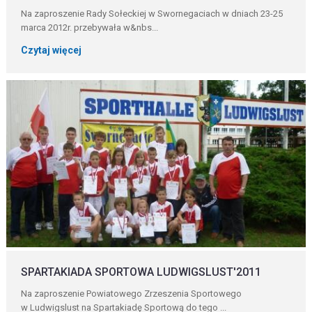
Na zaproszenie Rady Sołeckiej w Swornegaciach w dniach 23-25
marca 2012r. przebywała w&nbs...
Czytaj więcej
SPARTAKIADA SPORTOWA LUDWIGSLUST'2011
Na zaproszenie Powiatowego Zrzeszenia Sportowego
w Ludwigslust na Spartakiadę Sportową do tego ...