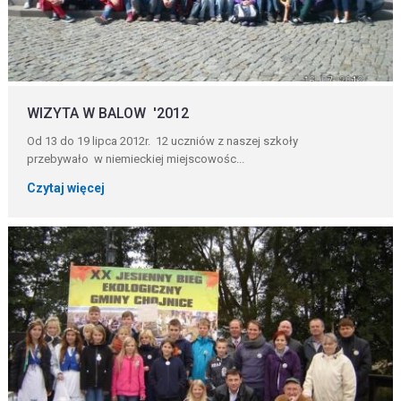
WIZYTA W BALOW '2012
Od 13 do 19 lipca 2012r. 12 uczniów z naszej szkoły
przebywało w niemieckiej miejscowośc...
Czytaj więcej