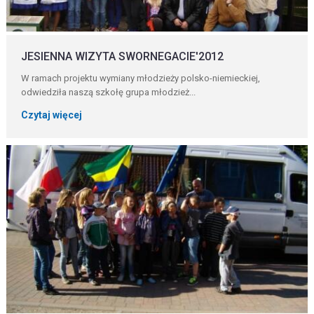
JESIENNA WIZYTA SWORNEGACIE'2012
W ramach projektu wymiany młodzieży polsko-niemieckiej,
odwiedziła naszą szkołę grupa młodzież...
Czytaj więcej