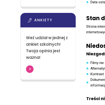
Data ostat
Stan d
ANKIETY
Strona inte
internetowy
Weź udział w jednej z
ankiet szkolnych!
Niedos
Twoja opinia jest
Niezgod
ważna!
Filmy nie
Alternaty
Kontrast 
Dokumenty
informacj
Treści n