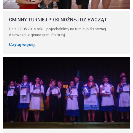
GMINNY TURNIEJ PIŁKI NOŻNEJ DZIEWCZĄT
Dnia 17.05.2016 roku pojechaliśmy na turniej piłki nożnej
dziewcząt z gimnazjum. Po przyj...
Czytaj więcej