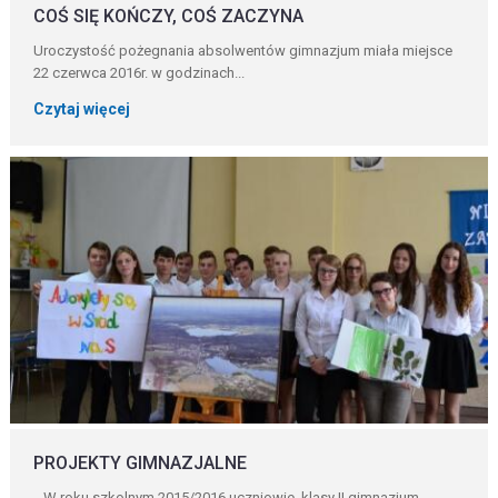
COŚ SIĘ KOŃCZY, COŚ ZACZYNA
Uroczystość pożegnania absolwentów gimnazjum miała miejsce
22 czerwca 2016r. w godzinach...
Czytaj więcej
PROJEKTY GIMNAZJALNE
W roku szkolnym 2015/2016 uczniowie klasy II gimnazjum