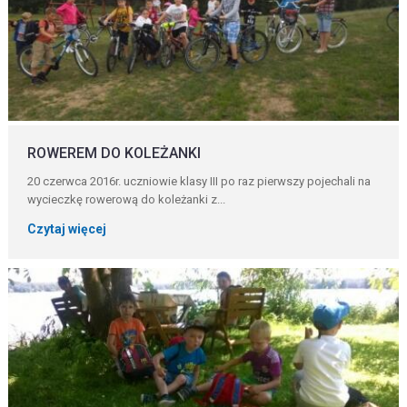
ROWEREM DO KOLEŻANKI
20 czerwca 2016r. uczniowie klasy III po raz pierwszy pojechali na
wycieczkę rowerową do koleżanki z...
Czytaj więcej