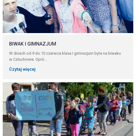
BIWAK I GIMNAZJUM
W dniach od 9 do 10 czerwca klasa I gimnazjum była na biwaku
w Człuchowie. Opró...
Czytaj więcej