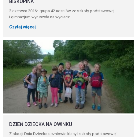
BISKUPINA
2 czerwca 2016r. grupa 42 uczniów ze szkoły podstawowej
i gimnazjum wyruszyła na wyciecz...
Czytaj więcej
DZIEŃ DZIECKA NA OWINKU
Z okazji Dnia Dziecka uczniowie klasy I szkoły podstawowej