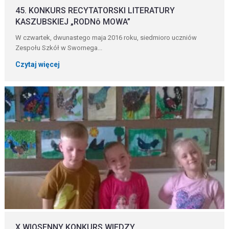
45. KONKURS RECYTATORSKI LITERATURY
KASZUBSKIEJ „RODNô MOWA”
W czwartek, dwunastego maja 2016 roku, siedmioro uczniów
Zespołu Szkół w Swornega...
Czytaj więcej
X WIOSENNY KONKURS WIEDZY