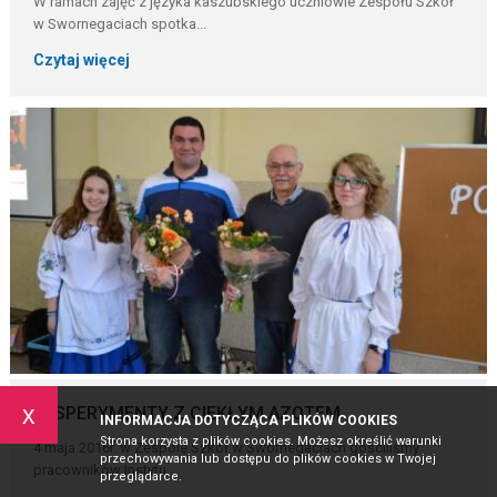
W ramach zajęć z języka kaszubskiego uczniowie Zespołu Szkół
w Swornegaciach spotka...
Czytaj więcej
x
EKSPERYMENTY Z CIEKŁYM AZOTEM
INFORMACJA DOTYCZĄCA PLIKÓW COOKIES
Strona korzysta z plików cookies. Możesz określić warunki
4 maja 2016r. w Zespole Szkół w Swornegaciach gościliśmy
przechowywania lub dostępu do plików cookies w Twojej
pracowników Instytu...
przeglądarce.