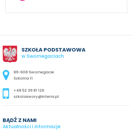
SZKOŁA PODSTAWOWA
w Swornegaciach
Adres pocztowy:
89-608 Swornegacie
Szkolna 11
+48 52 39 81 126
szkolaswory@interia.pl
BĄDŹ Z NAMI
Aktualności i informacje