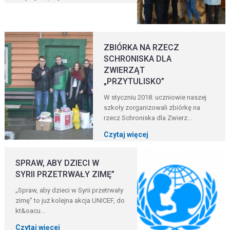
ZBIÓRKA NA RZECZ
SCHRONISKA DLA
ZWIERZĄT
„PRZYTULISKO”
W styczniu 2018. uczniowie naszej
szkoły zorganizowali zbiórkę na
rzecz Schroniska dla Zwierz...
Czytaj więcej
SPRAW, ABY DZIECI W
SYRII PRZETRWAŁY ZIMĘ”
„Spraw, aby dzieci w Syrii przetrwały
zimę” to już kolejna akcja UNICEF, do
kt&oacu...
Czytaj więcej