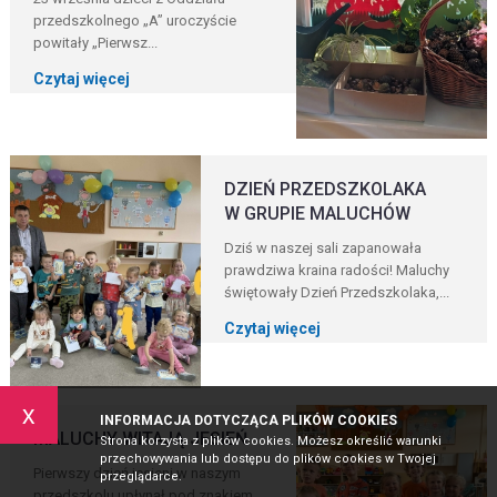
przedszkolnego „A” uroczyście
powitały „Pierwsz...
Czytaj więcej
DZIEŃ PRZEDSZKOLAKA
W GRUPIE MALUCHÓW
Dziś w naszej sali zapanowała
prawdziwa kraina radości! Maluchy
świętowały Dzień Przedszkolaka,...
Czytaj więcej
x
INFORMACJA DOTYCZĄCA PLIKÓW COOKIES
MALUCHY WITAJĄ JESIEŃ
Strona korzysta z plików cookies. Możesz określić warunki
przechowywania lub dostępu do plików cookies w Twojej
Pierwszy dzień jesieni w naszym
przeglądarce.
przedszkolu upłynął pod znakiem