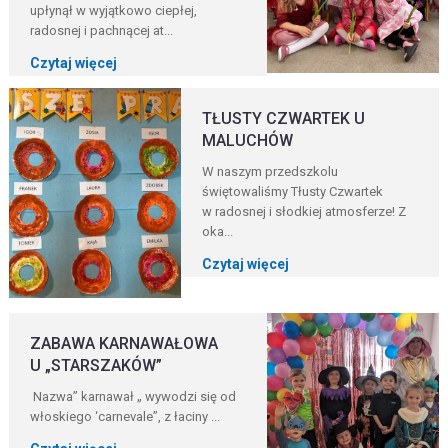
upłynął w wyjątkowo ciepłej,
radosnej i pachnącej at...
Czytaj więcej
TŁUSTY CZWARTEK U
MALUCHÓW
W naszym przedszkolu
świętowaliśmy Tłusty Czwartek
w radosnej i słodkiej atmosferze! Z
oka...
Czytaj więcej
ZABAWA KARNAWAŁOWA
U „STARSZAKÓW”
Nazwa” karnawał „ wywodzi się od
włoskiego ‘carnevale”, z łaciny ...