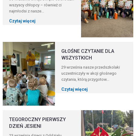
wszyscy chłopcy – również ci
najmłodsi z nasze...
Czytaj więcej
GŁOŚNE CZYTANIE DLA
WSZYSTKICH
29 września nasze przedszkolaki
uczestniczyły w akcji głośnego
czytania, którą przygotow...
Czytaj więcej
TEGOROCZNY PIERWSZY
DZIEŃ JESIENI
23 września dzieci z Oddziału