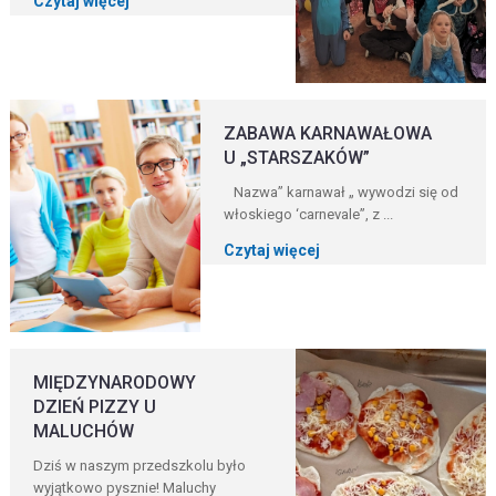
Czytaj więcej
ZABAWA KARNAWAŁOWA
U „STARSZAKÓW”
Nazwa” karnawał „ wywodzi się od
włoskiego ‘carnevale”, z ...
Czytaj więcej
MIĘDZYNARODOWY
DZIEŃ PIZZY U
MALUCHÓW
Dziś w naszym przedszkolu było
wyjątkowo pysznie! Maluchy