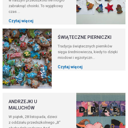
w naszym przedszkolu nie mogło
zabraknąć choinki. To wyjątkowy
czas ...
Czytaj więcej
ŚWIĄTECZNE PIERNICZKI
Tradycja świątecznych pierników
sięga średniowiecza, kiedy to dzięki
miodowi i egzotyczn...
Czytaj więcej
ANDRZEJKI U
MALUCHÓW
W piątek, 28 listopada, dzieci
z oddziału przedszkolnego „B”