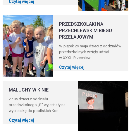
Czytaj więcej
PRZEDSZKOLAKI NA
PRZECHLEWSKIM BIEGU
PRZEŁAJOWYM
W piątek 29 maja dzieci z oddziałów
przedszkolnych wzięły udział
w XXXIII Przechlew...
Czytaj więcej
MALUCHY W KINIE
27.05 dzieci z oddziału
przedszkolnego „B” wyjechały na
wycieczkę do pobliskich Kon...
Czytaj więcej