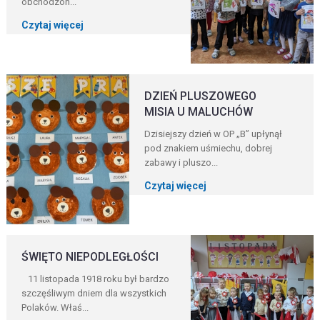
obchodzon...
Czytaj więcej
DZIEŃ PLUSZOWEGO
MISIA U MALUCHÓW
Dzisiejszy dzień w OP „B” upłynął
pod znakiem uśmiechu, dobrej
zabawy i pluszo...
Czytaj więcej
ŚWIĘTO NIEPODLEGŁOŚCI
11 listopada 1918 roku był bardzo
szczęśliwym dniem dla wszystkich
Polaków. Właś...