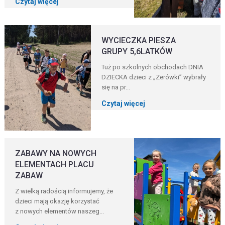
Czytaj więcej
WYCIECZKA PIESZA
GRUPY 5,6LATKÓW
Tuż po szkolnych obchodach DNIA
DZIECKA dzieci z „Zerówki” wybrały
się na pr...
Czytaj więcej
ZABAWY NA NOWYCH
ELEMENTACH PLACU
ZABAW
Z wielką radością informujemy, że
dzieci mają okazję korzystać
z nowych elementów naszeg...