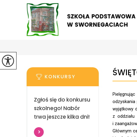
ŚWIĘT
KONKURSY
Pielęgnując
Zgłoś się do konkursu
odzyskania 
szkolnego! Nabór
wyjątkowy d
trwa jeszcze kilka dni!
z oddziału 
i zaangażow
Głównym cel