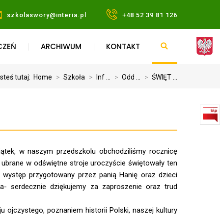
szkolaswory@interia.pl
+48 52 39 81 126
CZEŃ
ARCHIWUM
KONTAKT
steś tutaj:
Home
>
Szkoła
>
Inf ...
>
Odd ...
>
ŚWIĘT ...
 piątek, w naszym przedszkolu obchodziliśmy rocznicę
ki ubrane w odświętne stroje uroczyście świętowały ten
ć występ przygotowany przez panią Hanię oraz dzieci
ta- serdecznie dziękujemy za zaproszenie oraz trud
 ojczystego, poznaniem historii Polski, naszej kultury