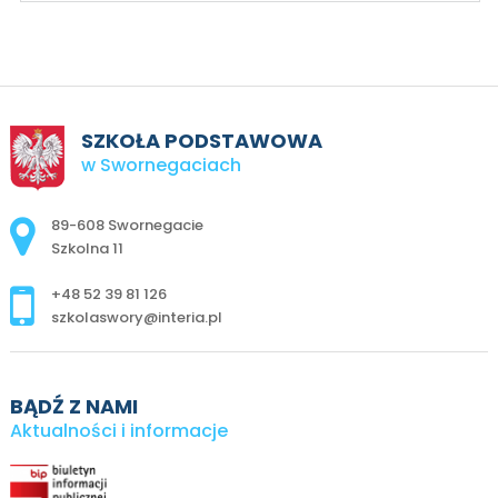
SZKOŁA PODSTAWOWA
w Swornegaciach
Adres pocztowy:
89-608 Swornegacie
Szkolna 11
+48 52 39 81 126
szkolaswory@interia.pl
BĄDŹ Z NAMI
Aktualności i informacje