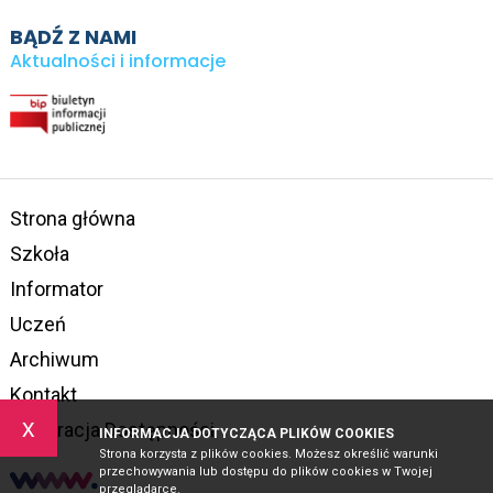
BĄDŹ Z NAMI
Aktualności i informacje
Strona główna
Szkoła
Informator
Uczeń
Archiwum
Kontakt
x
Deklaracja Dostępności
INFORMACJA DOTYCZĄCA PLIKÓW COOKIES
Strona korzysta z plików cookies. Możesz określić warunki
przechowywania lub dostępu do plików cookies w Twojej
przeglądarce.