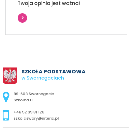
Twoja opinia jest ważna!
SZKOŁA PODSTAWOWA
w Swornegaciach
Adres pocztowy:
89-608 Swornegacie
Szkolna 11
+48 52 39 81 126
szkolaswory@interia.pl