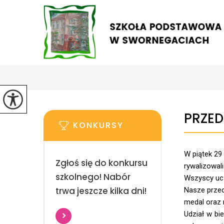
PRZED
KONKURSY
W piątek 29
Zgłoś się do konkursu
rywalizowal
szkolnego! Nabór
Wszyscy uc
trwa jeszcze kilka dni!
Nasze przed
medal oraz 
Udział w bie