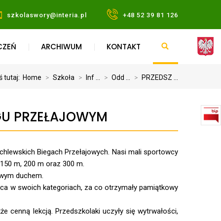
szkolaswory@interia.pl
+48 52 39 81 126
CZEŃ
ARCHIWUM
KONTAKT
ś tutaj:
Home
>
Szkoła
>
Inf ...
>
Odd ...
>
PRZEDSZ ...
EGU PRZEŁAJOWYM
echlewskich Biegach Przełajowych. Nasi mali sportowcy
 150 m, 200 m oraz 300 m.
owym duchem.
sca w swoich kategoriach, za co otrzymały pamiątkowy
akże cenną lekcją. Przedszkolaki uczyły się wytrwałości,