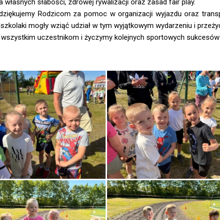
własnych słabości, zdrowej rywalizacji oraz zasad fair play.
dziękujemy Rodzicom za pomoc w organizacji wyjazdu oraz transp
szkolaki mogły wziąć udział w tym wyjątkowym wydarzeniu i przeż
 wszystkim uczestnikom i życzymy kolejnych sportowych sukcesów