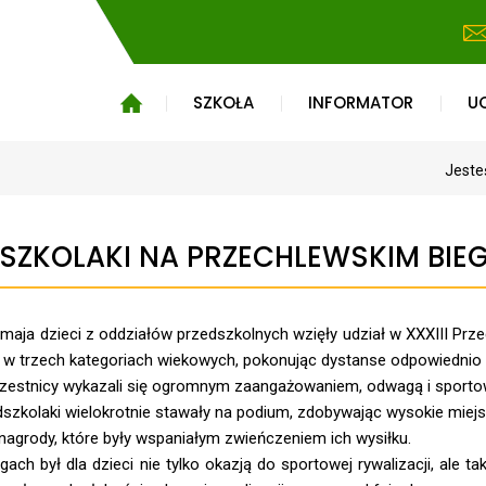
SZKOŁA
INFORMATOR
U
Jeste
SZKOLAKI NA PRZECHLEWSKIM BI
 maja dzieci z oddziałów przedszkolnych wzięły udział w XXXIII Prz
i w trzech kategoriach wiekowych, pokonując dystanse odpowiednio
zestnicy wykazali się ogromnym zaangażowaniem, odwagą i sport
szkolaki wielokrotnie stawały na podium, zdobywając wysokie miej
nagrody, które były wspaniałym zwieńczeniem ich wysiłku.
gach był dla dzieci nie tylko okazją do sportowej rywalizacji, ale t