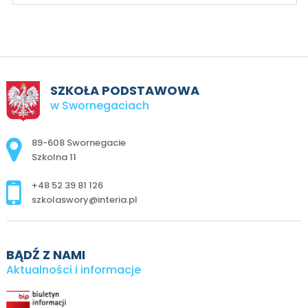
SZKOŁA PODSTAWOWA
w Swornegaciach
Adres pocztowy:
89-608 Swornegacie
Szkolna 11
+48 52 39 81 126
szkolaswory@interia.pl
BĄDŹ Z NAMI
Aktualności i informacje