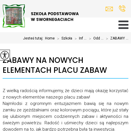
Jesteś tutaj:
Home
>
Szkoła
>
Inf ...
>
Odd ...
>
ZABAWY ...
ZABAWY NA NOWYCH
ELEMENTACH PLACU ZABAW
Z wielką radością informujemy, że dzieci mają okazję korzystać
z nowych elementów naszego placu zabaw!
Najmłodsi z ogromnym entuzjazmem bawią się na nowym
zamku ze zjeżdżalniami oraz kolorowym pociągu, które już stały
się ulubionym miejscem codziennych zabaw i aktywności na
świeżym powietrzu. Radość i uśmiechy dzieci są najlepszym
dowodem na to, jak bardzo potrzebna była ta inwestycja.