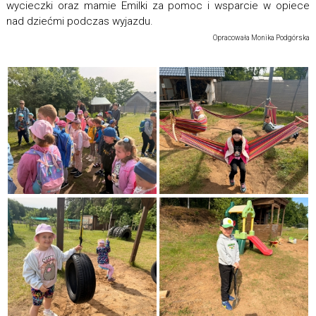
wycieczki oraz mamie Emilki za pomoc i wsparcie w opiece
nad dziećmi podczas wyjazdu.
Opracowała Monika Podgórska