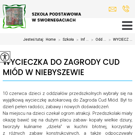
Jesteś tutaj:
Home
>
Szkoła
>
Inf ...
>
Odd ...
>
WYCIECZ ...
WYCIECZKA DO ZAGRODY CUD
MIÓD W NIEBYSZEWIE
10 czerwca dzieci z oddziałów przedszkolnych wybrały się na
wyjątkową wycieczkę autokarową do Zagroda Cud Miód. Był to
dzień pełen radości, zabawy i nowych doświadczeń.
Na miejscu na dzieci czekał ogrom atrakcji. Przedszkolaki miały
okazję bawić się na dużym placu zabaw- kopały wielkie dziury,
tworzyły kulinarne „dzieła” w kuchni błotnej, korzystały
z różnych zabaw konstrukcyjnych, a także odpoczywały