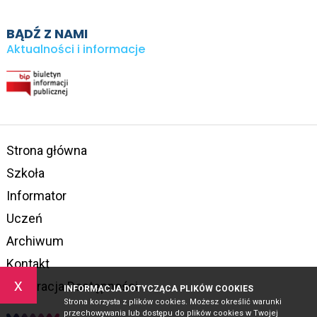
BĄDŹ Z NAMI
Aktualności i informacje
Strona główna
Szkoła
Informator
Uczeń
Archiwum
Kontakt
x
Deklaracja Dostępności
INFORMACJA DOTYCZĄCA PLIKÓW COOKIES
Strona korzysta z plików cookies. Możesz określić warunki
przechowywania lub dostępu do plików cookies w Twojej