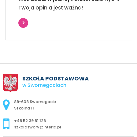
Twoja opinia jest ważna!
SZKOŁA PODSTAWOWA
w Swornegaciach
Adres pocztowy:
89-608 Swornegacie
Szkolna 11
+48 52 39 81 126
szkolaswory@interia.pl