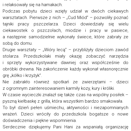
i relaksowały się na hamakach.
Podczas pobytu dzieci wzięły udział w dwóch ciekawych
warsztatach. Pierwsze z nich – „Cud Miód” – pozwoliły poznać
tajniki pracy pszczelarza. Dzieci dowiedziały się wielu
ciekawostek o pszczołach, miodzie i pracy w pasiece,
a następnie samodzielnie wykonały świece, które zabrały ze
sobą do domu.
Drugie warsztaty – „Wióry lecą” – przybliżyły dzieciom zawód
stolarza. Przedszkolaki miały okazję zobaczyć narzędzia
i sprzęty wykorzystywane dawniej oraz współcześnie do
obróbki drewna. Na zakończenie każdy wykonał własnoręcznie
grę „kółko i krzyżyk”.
Nie zabrakło również spotkań ze zwierzętami – dzieci
z ogromnym zainteresowaniem karmiły kozy, kury i króliki.
W czasie wycieczki znalazł się także czas na wspólny posiłek –
pyszną kiełbaskę z grilla, która wszystkim bardzo smakowała.
To był dzień pełen uśmiechu, aktywności i niezapomnianych
wrażeń. Dzieci wróciły do przedszkola bogatsze o nowe
doświadczenia i piękne wspomnienia.
Serdecznie dziękujemy Pani Hani za wspaniałą organizację