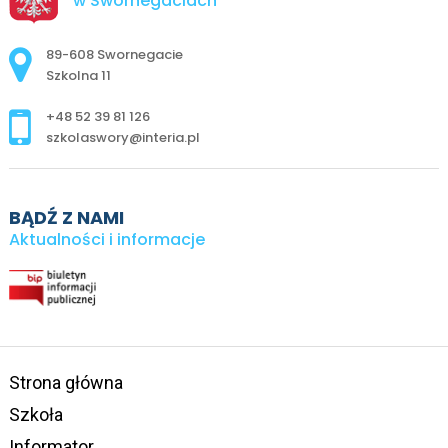
w Swornegaciach
Adres pocztowy:
89-608 Swornegacie
Szkolna 11
+48 52 39 81 126
szkolaswory@interia.pl
BĄDŹ Z NAMI
Aktualności i informacje
Strona główna
Szkoła
Informator