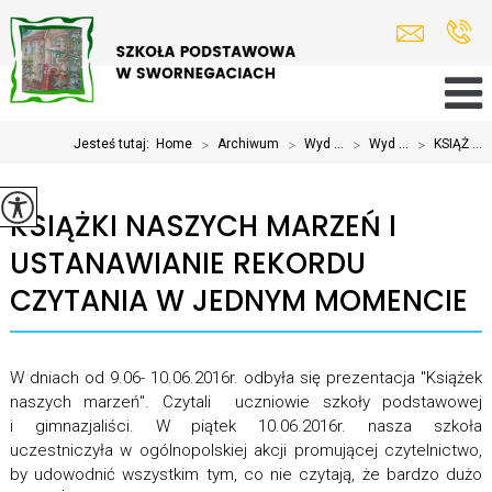
Jesteś tutaj:
Home
>
Archiwum
>
Wyd ...
>
Wyd ...
>
KSIĄŻ ...
KSIĄŻKI NASZYCH MARZEŃ I
USTANAWIANIE REKORDU
CZYTANIA W JEDNYM MOMENCIE
W dniach od 9.06- 10.06.2016r. odbyła się prezentacja "Książek
naszych marzeń". Czytali uczniowie szkoły podstawowej
i gimnazjaliści. W piątek 10.06.2016r. nasza szkoła
uczestniczyła w ogólnopolskiej akcji promującej czytelnictwo,
by udowodnić wszystkim tym, co nie czytają, że bardzo dużo