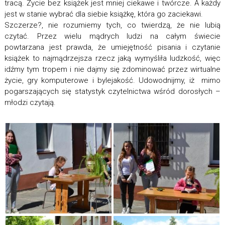
tracą. Życie bez książek jest mniej ciekawe i twórcze. A każdy
jest w stanie wybrać dla siebie książkę, która go zaciekawi.
Szczerze?, nie rozumiemy tych, co twierdzą, że nie lubią
czytać. Przez wielu mądrych ludzi na całym świecie
powtarzana jest prawda, że umiejętność pisania i czytanie
książek to najmądrzejsza rzecz jaką wymyśliła ludzkość, więc
idźmy tym tropem i nie dajmy się zdominować przez wirtualne
życie, gry komputerowe i bylejakość. Udowodnijmy, iż mimo
pogarszających się statystyk czytelnictwa wśród dorosłych –
młodzi czytają.