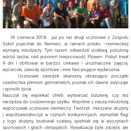
24 czerwca 2013r. już po raz drugi uczniowie z Zespołu
Szkół pojechali do Niemiec, w ramach polsko –niemieckiej
wymiany młodzieży. Tym razem odwiedzili urokliwą, położoną
wśród lasów, nad jeziorem miejscowość Plöwen. Pobyt trwał
9 dni i obfitował w bardzo ciekawe i urozmaicone zajęcia,
wycieczki, zawody sportowe i inne fascynujące wydarzenia.
Uczniowie zwiedzili skanseny obrazujące początki
osadnictwa plemion germańskich, poznali ich dawne zwyczaje
i sposób życia.
Nauczyli się wypiekać chleb, wytwarzać biżuterię, czy też
narzędzia do codziennego użytku. Wspólnie z naszą młodzieżą
wypoczywali uczniowie niemieccy. Tworzyli mieszane drużyny
i współzawodniczyli w różnych konkurencjach, wymyślali flagi
z logo drużyny, budowali szałasy, spełniali się w wyczynach
sportowych i grach olimpijskich. Rywalizacja była zacięta, ale