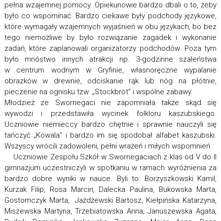
pełna wzajemnej pomocy. Opiekunowie bardzo dbali o to, żeby
było co wspominać. Bardzo ciekawe były podchody językowe,
które wymagały wzajemnych wyjaśnień w obu językach, bo bez
tego niemożliwe by było rozwiązanie zagadek i wykonanie
zadań, które zaplanowali organizatorzy podchodów. Poza tym
było mnóstwo innych atrakcji np. 3-godzinne szaleństwa
w centrum wodnym w Gryfinie, własnoręczne wypalanie
obrazków w drewnie, odciskanie rąk lub nóg na płótnie,
pieczenie na ognisku tzw. „Stockbrot” i wspólne zabawy.
Młodzież ze Swornegaci nie zapomniała także skąd się
wywodzi i przedstawiła wycinek folkloru kaszubskiego.
Uczniowie niemieccy bardzo chętnie i sprawnie nauczyli się
tańczyć „Kowala” i bardzo im się spodobał alfabet kaszubski.
Wszyscy wrócili zadowoleni, pełni wrażeń i miłych wspomnień.
Uczniowie Zespołu Szkół w Swornegaciach z klas od V do II
gimnazjum uczestniczyli w spotkaniu w ramach wyróżnienia za
bardzo dobre wyniki w nauce. Byli to: Borzyszkowski Kamil,
Kurzak Filip, Rosa Marcin, Dalecka Paulina, Bukowska Marta,
Gostomczyk Marta, Jażdżewski Bartosz, Kiełpińska Katarzyna,
Miszewska Martyna, Trzebiatowska Anna, Januszewska Agata,