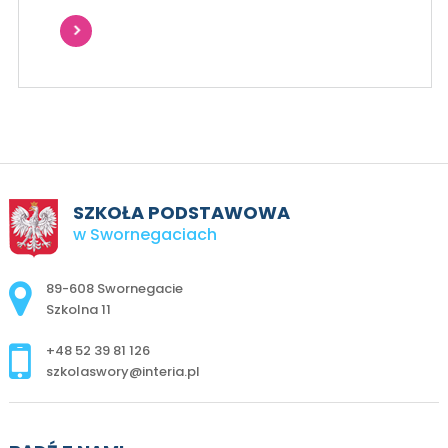
SZKOŁA PODSTAWOWA
w Swornegaciach
Adres pocztowy:
89-608 Swornegacie
Szkolna 11
+48 52 39 81 126
szkolaswory@interia.pl