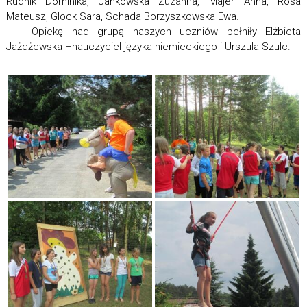
Rudnik Dominika, Jankowska Zuzanna, Majer Anna, Rosa
Mateusz, Glock Sara, Schada Borzyszkowska Ewa.
Opiekę nad grupą naszych uczniów pełniły Elżbieta
Jażdżewska –nauczyciel języka niemieckiego i Urszula Szulc.