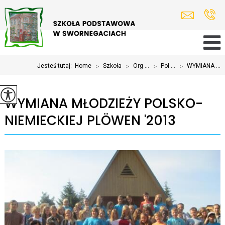
Jesteś tutaj:
Home
>
Szkoła
>
Org ...
>
Pol ...
>
WYMIANA ...
WYMIANA MŁODZIEŻY POLSKO-
NIEMIECKIEJ PLÖWEN '2013