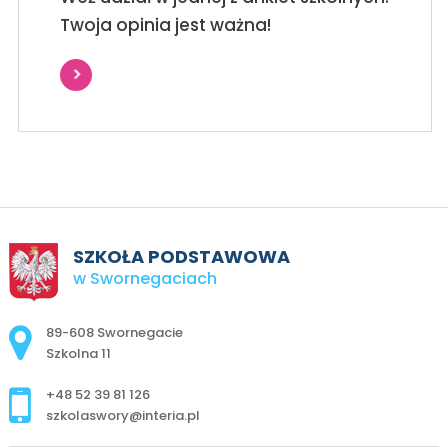
Twoja opinia jest ważna!
SZKOŁA PODSTAWOWA
w Swornegaciach
Adres pocztowy:
89-608 Swornegacie
Szkolna 11
+48 52 39 81 126
szkolaswory@interia.pl