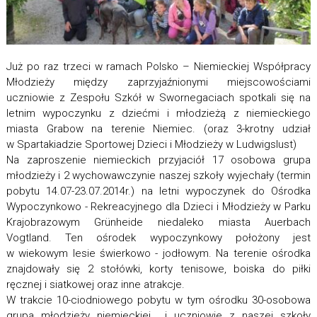
Już po raz trzeci w ramach Polsko – Niemieckiej Współpracy
Młodzieży między zaprzyjaźnionymi miejscowościami
uczniowie z Zespołu Szkół w Swornegaciach spotkali się na
letnim wypoczynku z dziećmi i młodzieżą z niemieckiego
miasta Grabow na terenie Niemiec. (oraz 3-krotny udział
w Spartakiadzie Sportowej Dzieci i Młodzieży w Ludwigslust)
Na zaproszenie niemieckich przyjaciół 17 osobowa grupa
młodzieży i 2 wychowawczynie naszej szkoły wyjechały (termin
pobytu 14.07-23.07.2014r.) na letni wypoczynek do Ośrodka
Wypoczynkowo - Rekreacyjnego dla Dzieci i Młodzieży w Parku
Krajobrazowym Grünheide niedaleko miasta Auerbach
Vogtland. Ten ośrodek wypoczynkowy położony jest
w wiekowym lesie świerkowo - jodłowym. Na terenie ośrodka
znajdowały się 2 stołówki, korty tenisowe, boiska do piłki
ręcznej i siatkowej oraz inne atrakcje.
W trakcie 10-ciodniowego pobytu w tym ośrodku 30-osobowa
grupa młodzieży niemieckiej i uczniowie z naszej szkoły