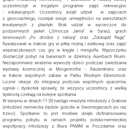
uczestniczyli w bogatym programie zajęć rekreacyjno
- edukacyjnych. Uczestnicy wzięli udział w zajęciach
z geocoachingu, rozwijali swoje umiejętności na warsztatach
kreatywnych z plastyki. Brali udział w wycieczce do
podziemnych jaskiń („Smocza Jama” w Syrau), grach
terenowych „Po drodze z naturą” oraz „Zdobądź flagę”.
Rywalizowali w trakcie gry w piłkę nożną i siatkową oraz zajęć
wspinaczkowych czy gry w kręgle i minigolfa. Wypoczynku
dostarczył pobyt na basenach w dzielnicy Auerbach Brunn.
Niezapomniane wrażenia wywiozły dzieci podczas zwiedzania
wystawy kosmicznej w Morgenröthe - Rautenkranz oraz
w trakcie wspólnych zabaw w Parku Wodnym Eibenstock.
Liczne okazje do integracji podczas wspólnych spacerów,
ognisk i dyskotek sprawiły, że wszyscy uczestnicy z wielką
tęsknotą czekają na kolejne spotkania.
W sierpniu w dniach 11-20 nastąpi rewizyta młodzieży z Grabow
(młodzież niemiecka będzie gościła w Swornegaciach po raz
trzeci). Spotkanie to jest możliwe dzięki dofinansowaniu
programu pobytu w ramach projektu polsko-niemieckiej
współpracy młodzieży z Biura PNWM w Poczdamie oraz