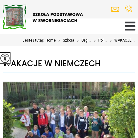
Jesteś tutaj:
Home
>
Szkoła
>
Org ...
>
Pol ...
>
WAKACJE ...
WAKACJE W NIEMCZECH