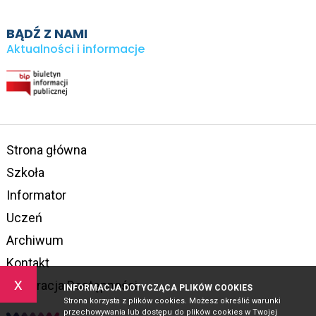
BĄDŹ Z NAMI
Aktualności i informacje
Strona główna
Szkoła
Informator
Uczeń
Archiwum
Kontakt
x
Deklaracja Dostępności
INFORMACJA DOTYCZĄCA PLIKÓW COOKIES
Strona korzysta z plików cookies. Możesz określić warunki
przechowywania lub dostępu do plików cookies w Twojej