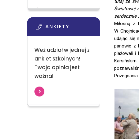
tutaj ze sw
Światowej z
serdecznie 
Miłosną z 
ANKIETY
W Chojnica
udając się 
panowie z k
Weź udział w jednej z
plażowali i
ankiet szkolnych!
Karsińskim
Twoja opinia jest
poznawaliśm
ważna!
Pożegnania 