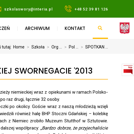
szkolaswory@interia.pl
+48 52 39 81 126
CZEŃ
ARCHIWUM
KONTAKT
 tutaj:
Home
>
Szkoła
>
Org ...
>
Pol ...
>
SPOTKAN ...
IEJ SWORNEGACIE '2013
zieży niemieckiej wraz z opiekunami w ramach Polsko-
o raz drugi, łącznie 32 osoby.
zki po okolicy. Goście wraz z naszą młodzieżą wzięli
iedzili również halę BHP Stoczni Gdańskiej – kolebkę
kach z Niemiec zrobiło Muzeum Stutthof w Sztutowie.
 dalszej współpracy:
„Bardzo dobrze, że przyjechaliście