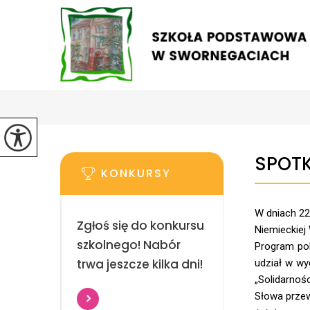
SPOTK
KONKURSY
W dniach 22
Zgłoś się do konkursu
Niemieckiej
szkolnego! Nabór
Program pob
trwa jeszcze kilka dni!
udział w wy
„Solidarnoś
Słowa przew