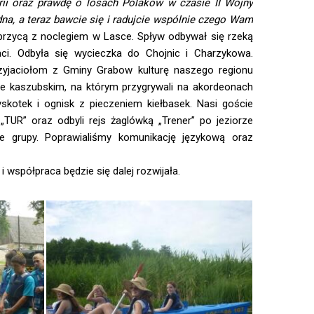
rii oraz prawdę o losach Polaków w czasie II Wojny
na, a teraz bawcie się i radujcie wspólnie czego Wam
rzycą z noclegiem w Lasce. Spływ odbywał się rzeką
i. Odbyła się wycieczka do Chojnic i Charzykowa.
zyjaciołom z Gminy Grabow kulturę naszego regionu
e kaszubskim, na którym przygrywali na akordeonach
yskotek i ognisk z pieczeniem kiełbasek. Nasi goście
 „TUR” oraz odbyli rejs żaglówką „Trener” po jeziorze
ie grupy. Poprawialiśmy komunikację językową oraz
współpraca będzie się dalej rozwijała.