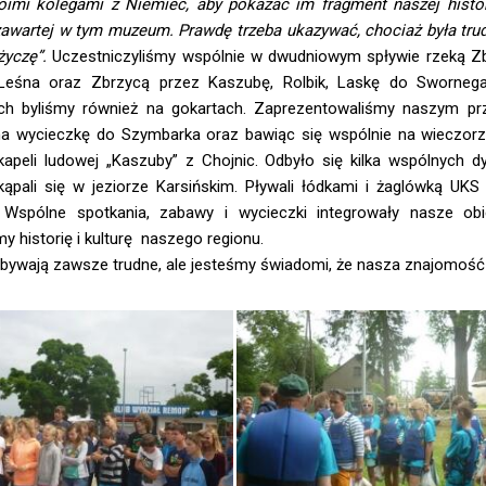
oimi kolegami z Niemiec, aby pokazać im fragment naszej histo
awartej w tym muzeum. Prawdę trzeba ukazywać, chociaż była trud
życzę”.
Uczestniczyliśmy wspólnie w dwudniowym spływie rzeką Zb
Leśna oraz Zbrzycą przez Kaszubę, Rolbik, Laskę do Swornegac
ch byliśmy również na gokartach. Zaprezentowaliśmy naszym pr
na wycieczkę do Szymbarka oraz bawiąc się wspólnie na wieczorz
apeli ludowej „Kaszuby” z Chojnic. Odbyło się kilka wspólnych d
 kąpali się w jeziorze Karsińskim. Pływali łódkami i żaglówką UKS
. Wspólne spotkania, zabawy i wycieczki integrowały nasze ob
y historię i kulturę naszego regionu.
bywają zawsze trudne, ale jesteśmy świadomi, że nasza znajomość i 