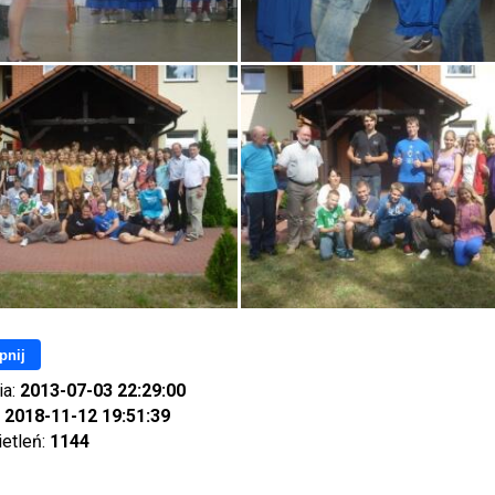
pnij
ia:
2013-07-03 22:29:00
:
2018-11-12 19:51:39
ietleń:
1144