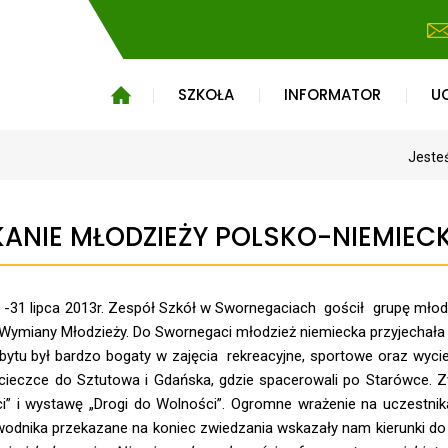
SZKOŁA
INFORMATOR
U
Jesteś
ANIE MŁODZIEŻY POLSKO-NIEMIECK
 -31 lipca 2013r. Zespół Szkół w Swornegaciach gościł grupę młod
 Wymiany Młodzieży. Do Swornegaci młodzież niemiecka przyjechała p
ytu był bardzo bogaty w zajęcia rekreacyjne, sportowe oraz wyciec
cieczce do Sztutowa i Gdańska, gdzie spacerowali po Starówce. Zw
ci” i wystawę „Drogi do Wolności”. Ogromne wrażenie na uczestni
odnika przekazane na koniec zwiedzania wskazały nam kierunki do