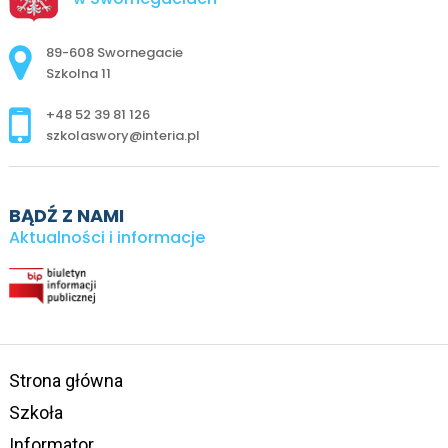
Adres pocztowy:
89-608 Swornegacie
Szkolna 11
+48 52 39 81 126
szkolaswory@interia.pl
BĄDŹ Z NAMI
Aktualności i informacje
Strona główna
Szkoła
Informator