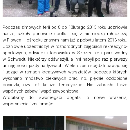
Podczas zimowych ferii od 8 do 13lutego 2015 roku uczniowie
naszej szkoły ponownie spotkali się z niemiecką młodzieżą
w Plowen – ośrodku znanym nam już z pobytu latem 2013 roku.
Uczniowie uczestniczyli w różnorodnych zajęciach rekreacyjno-
sportowych, odwiedzili lodowisko w Szczecinie i park wodny
w Schwedt. Niektórzy odświeżyli, a inni nabyli po raz pierwszy
umiejętności jazdy na łyżwach. Wiele czasu spędzili bawiąc się
i ucząc w ramach kreatywnych warsztatów, podczas których
wykonano mnóstwo ciekawych prac, np. pięknie ozdobione
doniczki, czy też kolaże tematyczne. Nie zabrakło także
wspólnych zabaw i współzawodnictwa.
Wróciliśmy do Swornegaci bogatsi o nowe wrażenia,
wspomnienia i znajomości.