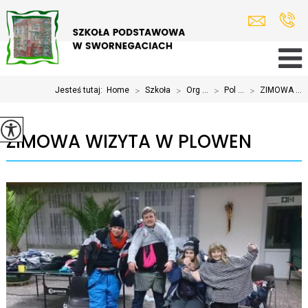
Jesteś tutaj:
Home
>
Szkoła
>
Org ...
>
Pol ...
>
ZIMOWA ...
ZIMOWA WIZYTA W PLOWEN