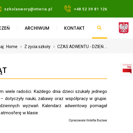
szkolaswory@interia.pl
+48 52 39 81 126
CZEŃ
ARCHIWUM
KONTAKT
taj:
Home
>
Z życia szkoły
>
CZAS ADWENTU - DZIEŃ ...
ĄT
m wiele radości. Każdego dnia dzieci szukały jednego
– dotyczyły nauki, zabawy oraz współpracy w grupie.
dziennych wyzwań. Kalendarz adwentowy pomagał
atmosferę w klasie.
Opracowała Violetta Bucław