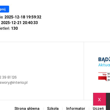
pnij
ia:
2025-12-18 19:59:32
:
2025-12-21 20:40:33
ietleń:
130
BĄDŹ
Aktua
 39 81 126
swory@interia.pl
x
Strona główna
Szkoła
Informator
Uczeń