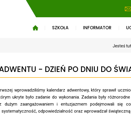
SZKOŁA
INFORMATOR
U
Jesteś tu
ADWENTU - DZIEŃ PO DNIU DO ŚWI
erwszej wprowadziliśmy kalendarz adwentowy, który sprawił ucznio
órym ukryte było zadanie do wykonania. Zadania były różnorodne 
 z dużym zaangażowaniem i entuzjazmem podejmowali się co
 systematyczność, odpowiedzialność oraz wprowadzał świąteczną 