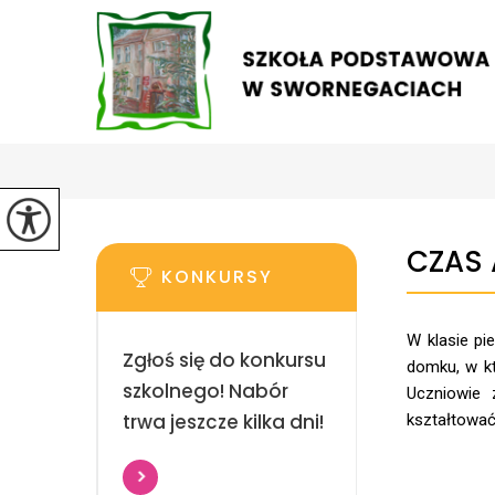
CZAS 
KONKURSY
W klasie pi
Zgłoś się do konkursu
domku, w kt
szkolnego! Nabór
Uczniowie
trwa jeszcze kilka dni!
kształtować