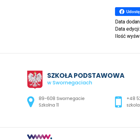
Udostę
Data dodan
Data edycji
Ilość wyśw
SZKOŁA PODSTAWOWA
w Swornegaciach
Adres pocztowy:
89-608 Swornegacie
+48 52
Szkolna 11
szkola