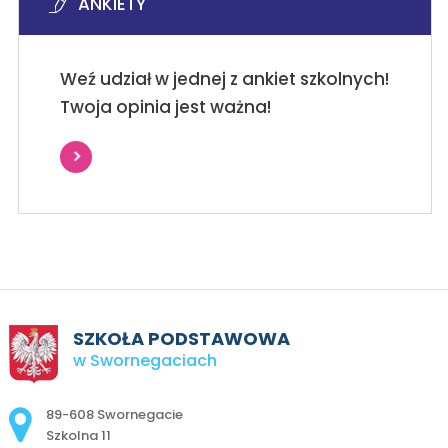
ANKIETY
Weź udział w jednej z ankiet szkolnych!
Twoja opinia jest ważna!
SZKOŁA PODSTAWOWA
w Swornegaciach
Adres pocztowy:
89-608 Swornegacie
Szkolna 11