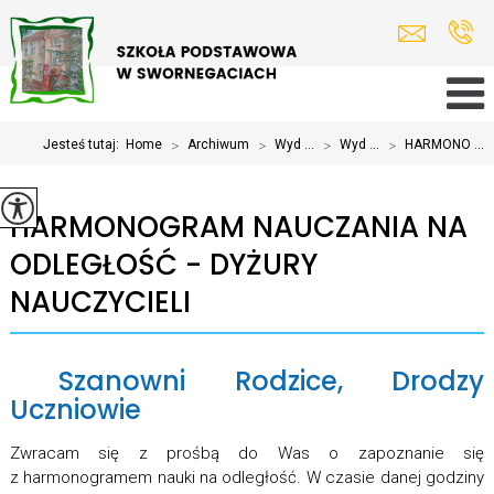
Jesteś tutaj:
Home
>
Archiwum
>
Wyd ...
>
Wyd ...
>
HARMONO ...
HARMONOGRAM NAUCZANIA NA
ODLEGŁOŚĆ - DYŻURY
NAUCZYCIELI
Szanowni Rodzice, Drodzy
Uczniowie
Zwracam się z prośbą do Was o zapoznanie się
z harmonogramem nauki na odległość. W czasie danej godziny