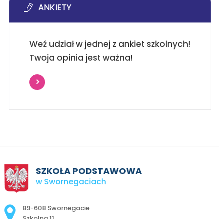
ANKIETY
Weź udział w jednej z ankiet szkolnych!
Twoja opinia jest ważna!
SZKOŁA PODSTAWOWA
w Swornegaciach
Adres pocztowy:
89-608 Swornegacie
Szkolna 11