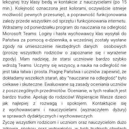
lekcyjnej trzy klasy bedą w kontakcie z nauczycielami (po 15
min.). Kolejność oznaczona jest kolorami, oczywiście istnieje
możliwość pewnych przesunięć, a poprawność funkcjonowania
zależy przede wszystkim od sprzętu i funkcjonowania internetu.
Wdrażamy od poniedziałku program do nauczania na odległość
Microsoft Teams. Loginy i hasła wychowawcy klas wysyłali do
Państwa za pomocą e-dziennika, a wcześniej zostały wysłane
zgody na umieszczenie niezbędnych danych osobowych
(proszę wszystkich rodziców o zapoznanie się i wyrażenie
zgody). Mam nadzieję, że starsi uczniowie bardzo szybko
wdrożą Teams. Uczymy się wszyscy, a nauka na odległość nie
jest taka łatwa i prosta. Pragnę Państwa i uczniów zapewnić, że
dokładamy wszelkich starań, aby "nauczanie na odległość" było
ciekawe i skuteczne. Ewaluowane są zasady oceniania uczniów
z poszczególnych przedmiotów. Ocenianie, w tych realiach jest
bardzo trudne. Apeluję do rodziców! Wspierajcie Wasze dzieci
jak najlepiej z rozwagą i spokojem. Kontaktujcie się
z wychowawcami i nauczycielami (wyznaczyłem dyżury)
w sprawach dydaktycznych i wychowawczych.
Życzę wszystkim rodzicom i uczniom oraz nauczycielom dużo
zdrowia, spokoju oraz wytrwałości, w tych trudnych chwilach