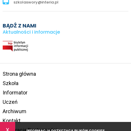
szkolaswory@interia.pl
BĄDŹ Z NAMI
Aktualności i informacje
Strona główna
Szkoła
Informator
Uczeń
Archiwum
Kontakt
x
Deklaracja Dostępności