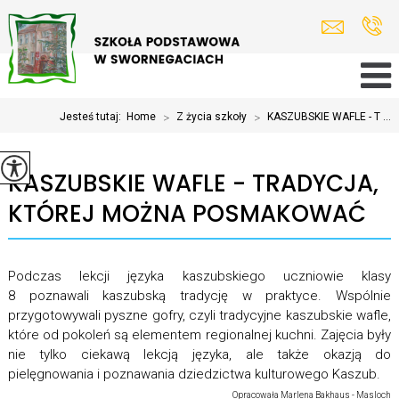
Jesteś tutaj:
Home
>
Z życia szkoły
>
KASZUBSKIE WAFLE - T ...
KASZUBSKIE WAFLE - TRADYCJA,
KTÓREJ MOŻNA POSMAKOWAĆ
Podczas lekcji języka kaszubskiego uczniowie klasy
8 poznawali kaszubską tradycję w praktyce. Wspólnie
przygotowywali pyszne gofry, czyli tradycyjne kaszubskie wafle,
które od pokoleń są elementem regionalnej kuchni. Zajęcia były
nie tylko ciekawą lekcją języka, ale także okazją do
pielęgnowania i poznawania dziedzictwa kulturowego Kaszub.
Opracowała Marlena Bakhaus - Masloch