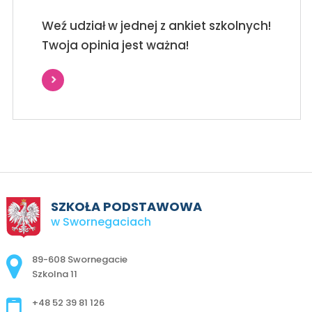
Weź udział w jednej z ankiet szkolnych!
Twoja opinia jest ważna!
SZKOŁA PODSTAWOWA
w Swornegaciach
Adres pocztowy:
89-608 Swornegacie
Szkolna 11
+48 52 39 81 126