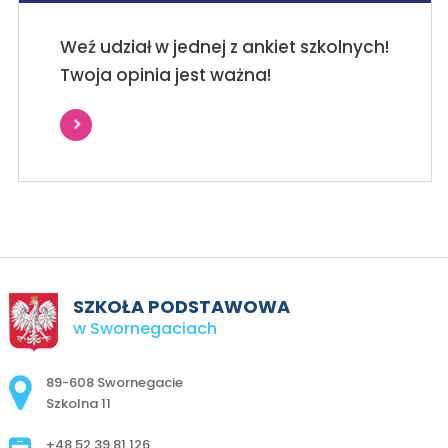
Weź udział w jednej z ankiet szkolnych!
Twoja opinia jest ważna!
SZKOŁA PODSTAWOWA
w Swornegaciach
Adres pocztowy:
89-608 Swornegacie
Szkolna 11
+48 52 39 81 126