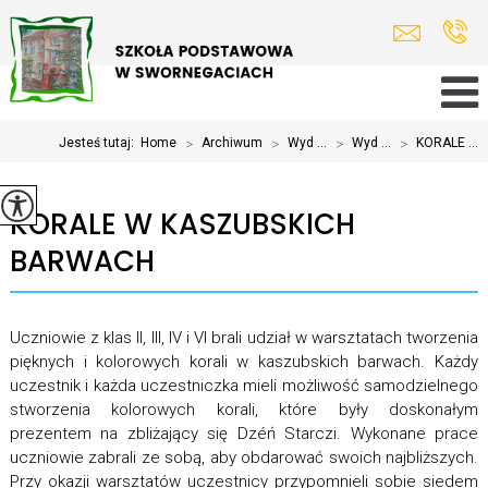
Jesteś tutaj:
Home
>
Archiwum
>
Wyd ...
>
Wyd ...
>
KORALE ...
KORALE W KASZUBSKICH
BARWACH
Uczniowie z klas II, III, IV i VI brali udział w warsztatach tworzenia
pięknych i kolorowych korali w kaszubskich barwach. Każdy
uczestnik i każda uczestniczka mieli możliwość samodzielnego
stworzenia kolorowych korali, które były doskonałym
prezentem na zbliżający się Dzéń Starczi. Wykonane prace
uczniowie zabrali ze sobą, aby obdarować swoich najbliższych.
Przy okazji warsztatów uczestnicy przypomnieli sobie siedem