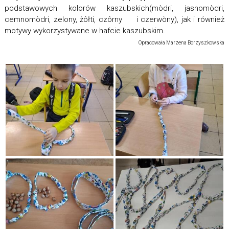
podstawowych kolorów kaszubskich(mòdri, jasnomòdri,
cemnomòdri, zelony, żôłti, czôrny i czerwòny), jak i również
motywy wykorzystywane w hafcie kaszubskim.
Opracowała Marzena Borzyszkowska