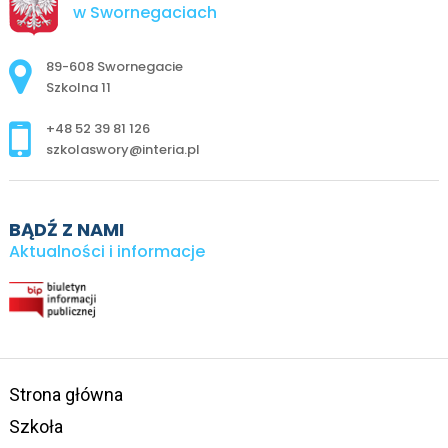
w Swornegaciach
Adres pocztowy:
89-608 Swornegacie
Szkolna 11
+48 52 39 81 126
szkolaswory@interia.pl
BĄDŹ Z NAMI
Aktualności i informacje
Strona główna
Szkoła