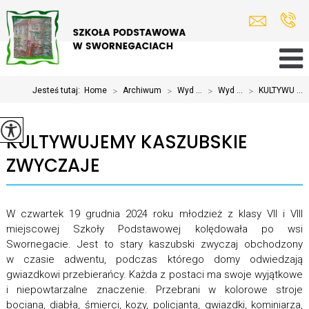
Jesteś tutaj:
Home
>
Archiwum
>
Wyd ...
>
Wyd ...
>
KULTYWU ...
KULTYWUJEMY KASZUBSKIE
ZWYCZAJE
W czwartek 19 grudnia 2024 roku młodzież z klasy VII i VIII
miejscowej Szkoły Podstawowej kolędowała po wsi
Swornegacie. Jest to stary kaszubski zwyczaj obchodzony
w czasie adwentu, podczas którego domy odwiedzają
gwiazdkowi przebierańcy. Każda z postaci ma swoje wyjątkowe
i niepowtarzalne znaczenie. Przebrani w kolorowe stroje
bociana, diabła, śmierci, kozy, policjanta, gwiazdki, kominiarza,