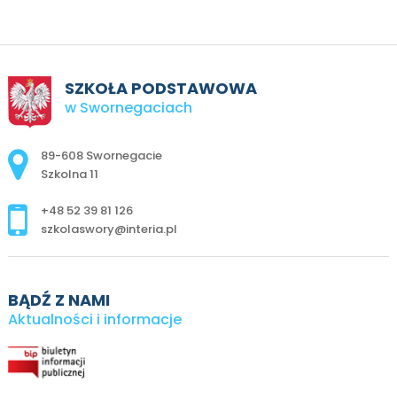
SZKOŁA PODSTAWOWA
w Swornegaciach
Adres pocztowy:
89-608 Swornegacie
Szkolna 11
+48 52 39 81 126
szkolaswory@interia.pl
BĄDŹ Z NAMI
Aktualności i informacje