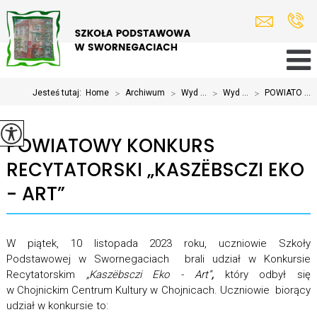
Jesteś tutaj:
Home
>
Archiwum
>
Wyd ...
>
Wyd ...
>
POWIATO ...
POWIATOWY KONKURS
RECYTATORSKI „KASZËBSCZI EKO
- ART”
W piątek, 10 listopada 2023 roku, uczniowie Szkoły
Podstawowej w Swornegaciach brali udział w Konkursie
Recytatorskim
„Kaszëbsczi Eko - Art”
,
który odbył się
w Chojnickim Centrum Kultury w Chojnicach. Uczniowie biorący
udział w konkursie to: