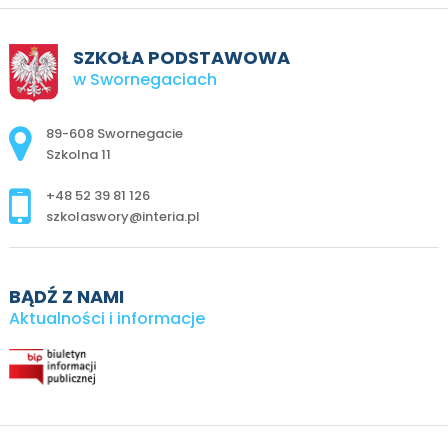
SZKOŁA PODSTAWOWA
w Swornegaciach
Adres pocztowy:
89-608 Swornegacie
Szkolna 11
+48 52 39 81 126
szkolaswory@interia.pl
BĄDŹ Z NAMI
Aktualności i informacje