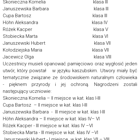
Skonieczna Kornelia klasa III
Januszewska Barbara klasa III
Cupa Bartosz klasa III
Höhn Aleksandra klasa IV
Różek Kacper klasa V
Stobiecka Marta klasa VI
Januszewski Hubert klasa VII
Kołodziejska Maria klasa VII
Jacewicz Olga klasa VIII
Uczestnicy musieli opanować pamięciowo oraz wygłosić jeden
utwór, który powstał w języku kaszubskim. Utwory miały być
tematycznie związane ze środowiskiem naturalnym człowieka
- pięknem przyrody i jej ochroną. Nagrodzeni zostali
następujący uczniowie:
Skonieczna Kornelia – II miejsce w kat. klas I-III
Cupa Bartosz – II miejsce w kat. klas I-III
Januszewska Barbara - III miejsce w kat. klas I-III
Höhn Aleksandra – II miejsce w kat. klas IV– VI
Różek Kacper - III miejsce w kat. klas IV –VI
Stobiecka Marta - III miejsce w kat. klas IV –VI
Januszewski Hubert - I miejsce w kat. klas VII – VIII