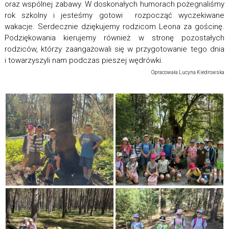
oraz wspólnej zabawy. W doskonałych humorach pożegnaliśmy
rok szkolny i jesteśmy gotowi rozpocząć wyczekiwane
wakacje. Serdecznie dziękujemy rodzicom Leona za gościnę.
Podziękowania kierujemy również w stronę pozostałych
rodziców, którzy zaangażowali się w przygotowanie tego dnia
i towarzyszyli nam podczas pieszej wędrówki.
Opracowała Lucyna Kiedrowska