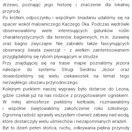
drzewo, poznając jego historię i znaczenie dla lokalnej
przyrody.
Po krótkim odpoczynku i wspólnym śniadaniu udaliśmy się na
spacer wokół malowniczego Kaczego Oka. Podczas wędrówki
obserwowaliśmy wiele interesujących gatunków roślin
charakterystycznych dla terenów bagiennych, m.in. żurawinę
oraz bagno zwyczajne. Nie zabrakło także fascynujących
obserwacji świata zwierząt – z wielkim zainteresowaniem
przyglądaliśmy się rybom pływającym w strudze.
Przy znajdującej się na trasie mapie poznaliśmy jeziora
należące do systemu Strugi Siedmiu Jezior oraz
dowiedzieliśmy się wielu ciekawostek na temat tego
niezwykłego obszaru przyrodniczego.
Kolejnym punktem naszej wyprawy było dotarcie do Leona,
gdzie czekali już na nas rodzice z przygotowanym ogniskiem.
W miłej atmosferze piekliśmy kiełbaski, rozmawialiśmy
i wspólnie świętowaliśmy zakończenie roku szkolnego.
Ogromną radość sprawiły wszystkim również zabawy nad wodą,
które dostarczyły wielu uśmiechów i niezapomnianych wrażeń.
Był to dzień pełen słońca, ruchu, odkrywania piękna przyrody