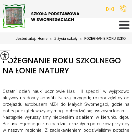
Jesteś tutaj:
Home
>
Z życia szkoły
>
POŻEGNANIE ROKU SZKO ...
POŻEGNANIE ROKU SZKOLNEGO
NA ŁONIE NATURY
Ostatni dzień nauki uczniowie klas I–II spędzili w wyjątkowo
aktywny i radosny sposób. Naszą przygodę rozpoczęliśmy od
przejazdu autobusem MZK do Małych Swornegaci, gdzie na
dobry początek wszyscy mogli ochłodzić się pysznymi lodami.
Następnie wyruszyliśmy niebieskim szlakiem w kierunku dębu
Bartusia – jednego z najbardziej okazałych pomników przyrody
w naszym regionie. Z zaciekawieniem podziwialiśmy potężne