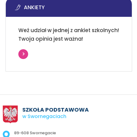
ANKIETY
Weź udział w jednej z ankiet szkolnych!
Twoja opinia jest ważna!
SZKOŁA PODSTAWOWA
w Swornegaciach
Adres pocztowy:
89-608 Swornegacie