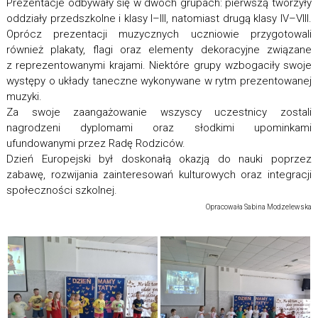
Prezentacje odbywały się w dwóch grupach: pierwszą tworzyły
oddziały przedszkolne i klasy I–III, natomiast drugą klasy IV–VIII.
Oprócz prezentacji muzycznych uczniowie przygotowali
również plakaty, flagi oraz elementy dekoracyjne związane
z reprezentowanymi krajami. Niektóre grupy wzbogaciły swoje
występy o układy taneczne wykonywane w rytm prezentowanej
muzyki.
Za swoje zaangażowanie wszyscy uczestnicy zostali
nagrodzeni dyplomami oraz słodkimi upominkami
ufundowanymi przez Radę Rodziców.
Dzień Europejski był doskonałą okazją do nauki poprzez
zabawę, rozwijania zainteresowań kulturowych oraz integracji
społeczności szkolnej.
Opracowała Sabina Modzelewska