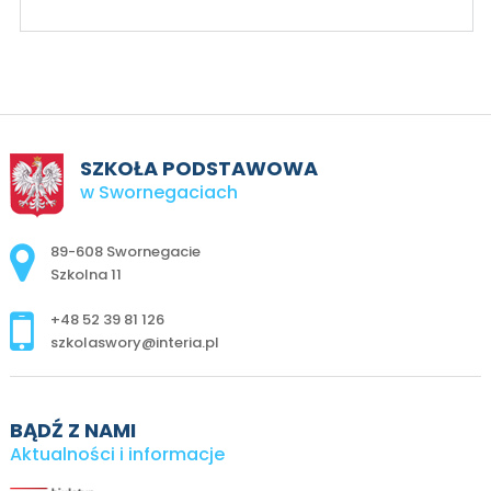
SZKOŁA PODSTAWOWA
w Swornegaciach
Adres pocztowy:
89-608 Swornegacie
Szkolna 11
+48 52 39 81 126
szkolaswory@interia.pl
BĄDŹ Z NAMI
Aktualności i informacje