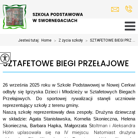
Jesteś tutaj:
Home
>
Z życia szkoły
>
SZTAFETOWE BIEGI PRZ ...
SZTAFETOWE BIEGI PRZEŁAJOWE
26 września 2025 roku w Szkole Podstawowej w Nowej Cerkwi
odbyły się Igrzyska Dzieci i Młodzieży w Sztafetowych Biegach
Przełajowych. Do sportowej rywalizacji stanęli uczniowie
reprezentujący szkoły z terenu gminy.
Naszą szkołę reprezentowały dwa zespoły. Drużyna dziewcząt
w składzie: Agata Stanisławska, Kornelia Skonieczna, Helena
Skonieczna, Barbara Hapka, Małgorzata St
oltman i Aleksandra
Höhn uplasowała się na IV miejscu. Natomiast drużyna