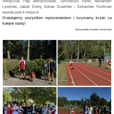
chłopców: Filip Werachowski, Tymoteusz Höhn, Alexander
Lewiński, Jakub Dolny, Adrian Sowiński i Sebastian Stoltman
wywalczyła II miejsce.
Gratulujemy wszystkim reprezentantom i trzymamy kciuki za
kolejne starty!
Opracowała Kamila Lemańczyk