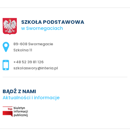
SZKOŁA PODSTAWOWA
w Swornegaciach
Adres pocztowy:
89-608 Swornegacie
Szkolna 11
+48 52 39 81 126
szkolaswory@interia.pl
BĄDŹ Z NAMI
Aktualności i informacje