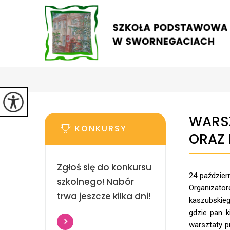
WARSZ
KONKURSY
ORAZ 
Zgłoś się do konkursu
24 paździer
szkolnego! Nabór
Organizato
trwa jeszcze kilka dni!
kaszubskieg
gdzie pan k
warsztaty p