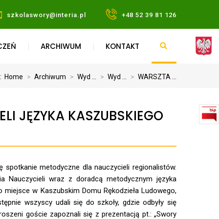
szkolaswory@interia.pl
+48 52 39 81 126
CZEŃ
ARCHIWUM
KONTAKT
j:
Home
>
Archiwum
>
Wyd ...
>
Wyd ...
>
WARSZTA ...
LI JĘZYKA KASZUBSKIEGO
spotkanie metodyczne dla nauczycieli regionalistów.
nia Nauczycieli wraz z doradcą metodycznym języka
ało miejsce w Kaszubskim Domu Rękodzieła Ludowego,
tępnie wszyscy udali się do szkoły, gdzie odbyły się
szeni goście zapoznali się z prezentacją pt.: „Swory