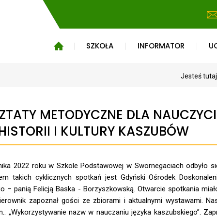
SZKOŁA
INFORMATOR
U
Jesteś tuta
TATY METODYCZNE DLA NAUCZYCIE
HISTORII I KULTURY KASZUBÓW
nika 2022 roku w Szkole Podstawowej w Swornegaciach odbyło się 
rem takich cyklicznych spotkań jest Gdyński Ośrodek Doskonale
o – panią Felicją Baska - Borzyszkowską. Otwarcie spotkania mi
ierownik zapoznał gości ze zbiorami i aktualnymi wystawami. Nas
n.: „Wykorzystywanie nazw w nauczaniu języka kaszubskiego”. Zapro