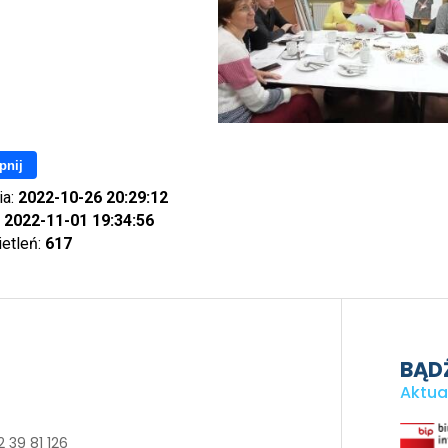
pnij
ia:
2022-10-26 20:29:12
:
2022-11-01 19:34:56
ietleń:
617
BĄDŹ
Aktua
 39 81 126