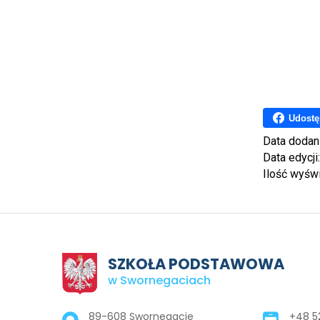
Udostę
Data dodan
Data edycji
Ilość wyśw
SZKOŁA PODSTAWOWA
w Swornegaciach
Adres pocztowy:
89-608 Swornegacie
+48 52