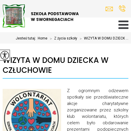
Jesteś tutaj:
Home
>
Z życia szkoły
>
WIZYTA W DOMU DZIECK ...
WIZYTA W DOMU DZIECKA W
CZŁUCHOWIE
Z ogromnym odzewem
spotkały sie przedświateczne
akcje charytatywne
zorganizowane przez szkolny
klub wolontariatu, których
celem było obdarowanie
prezentami podopiecznych