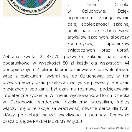
z Domu Dziecka
w Człuchowie. Dzięki
ogromnemu zaangażowaniu
całej społecznosci szkolnej
udało nam się zebrać wiele
artykułów szkolnych, słodyczy,
kosmetyków, upominków
świątecznych oraz ubrań.
Zebrana kwota 3 377,70 pozwoliła zakupić nam bony
podarunkowe w wysokości 80 zł każdy dla wszystkich 44
podopiecznych. Z takimi darami uczniowie z klubu wolontariatu
wraz z opiekunami wybrali się do Człuchowa, aby w ten
przedsiąteczny czas przekazać wszystkie prezenty. Podczas
przyjaznego spotkania był czas na rozmowę, podziękowania
i świateczne życzenia. W imieniu wychowanków Domu Dziecka
w Człuchowie serdecznie dziękujemy wszystkim, którzy
włączyli się w te akcje: za wrażliwość, otwarte serca dla tych,
którzy potrzebują naszej życzliwości i pomocy. Ponownie
okazało się, że RAZEM MOŻEMY WIĘCEJ.
Opracowała Magdalena Wielińska