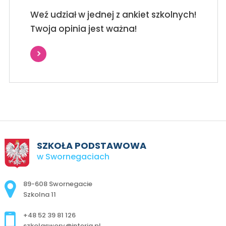
Weź udział w jednej z ankiet szkolnych!
Twoja opinia jest ważna!
SZKOŁA PODSTAWOWA
w Swornegaciach
Adres pocztowy:
89-608 Swornegacie
Szkolna 11
+48 52 39 81 126
szkolaswory@interia.pl