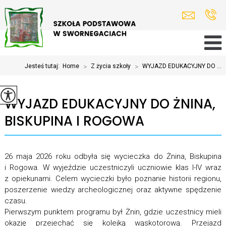
Jesteś tutaj:
Home
>
Z życia szkoły
>
WYJAZD EDUKACYJNY DO ...
WYJAZD EDUKACYJNY DO ŻNINA,
BISKUPINA I ROGOWA
26 maja 2026 roku odbyła się wycieczka do Żnina, Biskupina
i Rogowa. W wyjeździe uczestniczyli uczniowie klas I-IV wraz
z opiekunami. Celem wycieczki było poznanie historii regionu,
poszerzenie wiedzy archeologicznej oraz aktywne spędzenie
czasu.
Pierwszym punktem programu był Żnin, gdzie uczestnicy mieli
okazję przejechać się kolejką wąskotorową. Przejazd