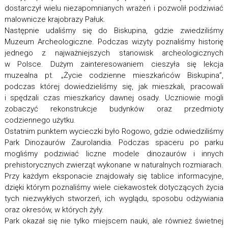
dostarczył wielu niezapomnianych wrażeń i pozwolił podziwiać
malownicze krajobrazy Pałuk.
Następnie udaliśmy się do Biskupina, gdzie zwiedziliśmy
Muzeum Archeologiczne. Podczas wizyty poznaliśmy historię
jednego z najważniejszych stanowisk archeologicznych
w Polsce. Dużym zainteresowaniem cieszyła się lekcja
muzealna pt. „Życie codzienne mieszkańców Biskupina”,
podczas której dowiedzieliśmy się, jak mieszkali, pracowali
i spędzali czas mieszkańcy dawnej osady. Uczniowie mogli
zobaczyć rekonstrukcje budynków oraz przedmioty
codziennego użytku.
Ostatnim punktem wycieczki było Rogowo, gdzie odwiedziliśmy
Park Dinozaurów Zaurolandia. Podczas spaceru po parku
mogliśmy podziwiać liczne modele dinozaurów i innych
prehistorycznych zwierząt wykonane w naturalnych rozmiarach.
Przy każdym eksponacie znajdowały się tablice informacyjne,
dzięki którym poznaliśmy wiele ciekawostek dotyczących życia
tych niezwykłych stworzeń, ich wyglądu, sposobu odżywiania
oraz okresów, w których żyły.
Park okazał się nie tylko miejscem nauki, ale również świetnej