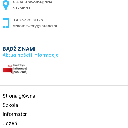
Adres pocztowy:
89-608 Swornegacie
Szkolna 11
+48 52 39 81 126
szkolaswory@interia.pl
BĄDŹ Z NAMI
Aktualności i informacje
Strona główna
Szkoła
Informator
Uczeń