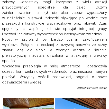
zabawy. Uczestnicy mogli korzystać z wielu atrakcji
przygotowanych specjalnie dla dzieci. Dużym
zainteresowaniem cieszył się plac zabaw wyposażony
w zjeżdżalnie, huśtawki, łódeczki pływające po wodzie, tory
przeszkód i konstrukcje wspinaczkowe oraz labirynt. Czas
spędzony na wspólnej zabawie sprzyjał integracji grupy
i pozwolił na aktywny wypoczynek po intensywnym zwiedzaniu.
Pobyt w Zaurolandii był bardzo udanym zakończeniem
wycieczki. Połączenie edukacji z rozrywką sprawiło, że każdy
znalazł coś dla siebie, a zdobyta wiedza o świecie
prehistorycznym została utrwalona w atrakcyjny i ciekawy
sposób.
Wycieczka przebiegła w miłej atmosferze i dostarczyła
uczestnikom wielu nowych wiadomości oraz niezapomnianych
przeżyć. Wszyscy wrócili zadowoleni, bogatsi o nowe
doświadczenia i wiedzę.
Opracowała Violetta Bucław