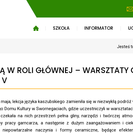
SZKOŁA
INFORMATOR
U
Jesteś t
NĄ W ROLI GŁÓWNEJ – WARSZTATY
 V
 maja, lekcja języka kaszubskiego zamieniła się w niezwykłą podróż w 
go Domu Kultury w Swornegaciach, gdzie uczestniczyli w warsztatac
czekała na nich przestrzeń pełna gliny, narzędzi i twórczej at
py pracy garncarza, a następnie z dużym zaangażowaniem i cieka
 niepowtarzalne naczynia i formy ceramiczne, będące efekt