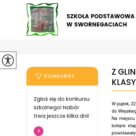
Z GLI
KONKURSY
KLASY
Zgłoś się do konkursu
W piątek, 22
szkolnego! Nabór
do Wiejskie
trwa jeszcze kilka dni!
Na miejscu 
kolejne eta
powstawały