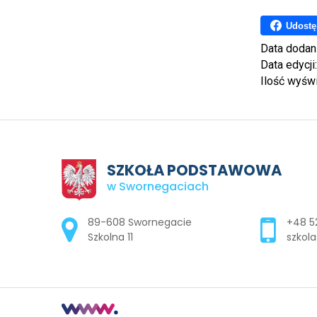
Udostę
Data dodan
Data edycji
Ilość wyśw
SZKOŁA PODSTAWOWA
w Swornegaciach
Adres pocztowy:
89-608 Swornegacie
+48 52
Szkolna 11
szkola