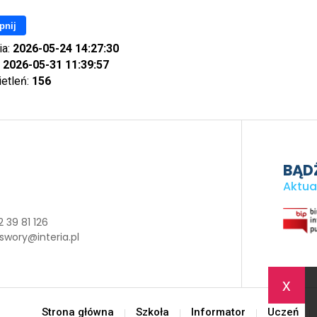
pnij
ia:
2026-05-24 14:27:30
:
2026-05-31 11:39:57
ietleń:
156
BĄDŹ
Aktua
 39 81 126
swory@interia.pl
x
Strona główna
Szkoła
Informator
Uczeń