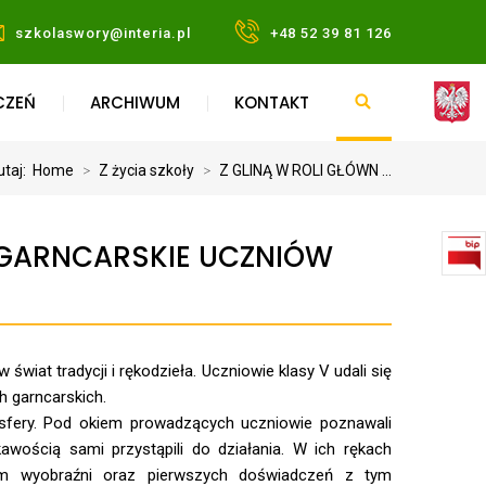
szkolaswory@interia.pl
+48 52 39 81 126
CZEŃ
ARCHIWUM
KONTAKT
utaj:
Home
>
Z życia szkoły
>
Z GLINĄ W ROLI GŁÓWN ...
 GARNCARSKIE UCZNIÓW
świat tradycji i rękodzieła. Uczniowie klasy V udali się
h garncarskich.
mosfery. Pod okiem prowadzących uczniowie poznawali
wością sami przystąpili do działania. W ich rękach
em wyobraźni oraz pierwszych doświadczeń z tym