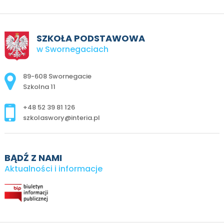
SZKOŁA PODSTAWOWA
w Swornegaciach
Adres pocztowy:
89-608 Swornegacie
Szkolna 11
+48 52 39 81 126
szkolaswory@interia.pl
BĄDŹ Z NAMI
Aktualności i informacje