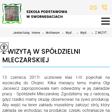
Jesteś tutaj:
Home
>
Archiwum
>
Wyd ...
>
Wyd ...
>
Z WIZYT ...
Z WIZYTĄ W SPÓŁDZIELNI
MLECZARSKIEJ
13 czerwca 2017r. uczniowie klas I-III pojechali na
wycieczkę do Chojnic. Kilka miesięcy temu mama Olgi
Jacewicz zaproponowała nam odwiedziny w jej zakładzie
pracy - Spółdzielni Mleczarskiej. Zgodziliśmy się z radością,
gdyż rzadko mamy okazję obserwować na żywo produkcję.
Aby wejść na teren zakładu musieliśmy założyć strój, który
zakłada się wchodząc na produkcję: czepki, ochraniacze na