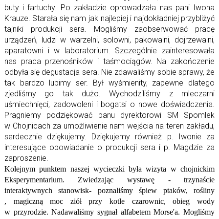
buty i fartuchy. Po zakładzie oprowadzała nas pani Iwona
Krauze. Starała się nam jak najlepiej i najdokładniej przybliżyć
tajniki produkcji sera. Mogliśmy zaobserwować pracę
urządzeń, ludzi w warzelni, solowni, pakowalni, dojrzewalni,
aparatowni i w laboratorium. Szczególnie zainteresowała
nas praca przenośników i taśmociągów. Na zakończenie
odbyła się degustacja sera. Nie zdawaliśmy sobie sprawy, że
tak bardzo lubimy ser. Był wyśmienity, zapewne dlatego
zjedliśmy go tak dużo. Wychodziliśmy z mleczarni
uśmiechnięci, zadowoleni i bogatsi o nowe doświadczenia.
Pragniemy podziękować panu dyrektorowi SM Spomlek
w Chojnicach za umożliwienie nam wejścia na teren zakładu,
serdecznie dziękujemy. Dziękujemy również p. Iwonie za
interesujące opowiadanie o produkcji sera i p. Magdzie za
zaproszenie.
Kolejnym punktem naszej wycieczki była wizyta w chojnickim
Eksperymentarium. Zwiedzając wystawę - trzynaście
interaktywnych stanowisk- poznaliśmy śpiew ptaków, rośliny
, magiczną moc ziół przy kotle czarownic, obieg wody
w przyrodzie. Nadawaliśmy sygnał alfabetem Morse'a. Mogliśmy